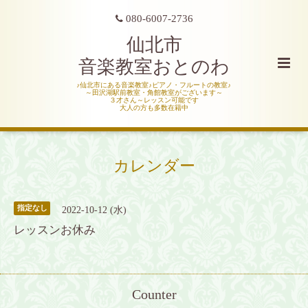
080-6007-2736
仙北市
音楽教室おとのわ
♪仙北市にある音楽教室♪ピアノ・フルートの教室♪
～田沢湖駅前教室・角館教室がございます～
３才さん～レッスン可能です
大人の方も多数在籍中
カレンダー
指定なし
2022-10-12 (水)
レッスンお休み
Counter