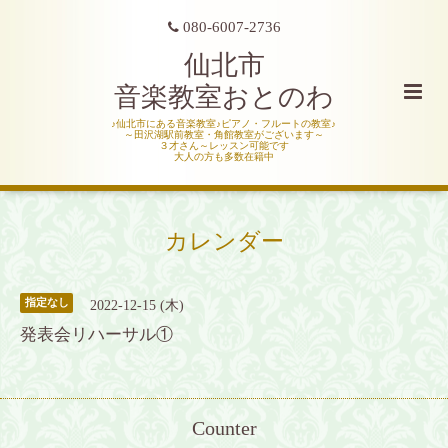
080-6007-2736
仙北市
音楽教室おとのわ
♪仙北市にある音楽教室♪ピアノ・フルートの教室♪
～田沢湖駅前教室・角館教室がございます～
３才さん～レッスン可能です
大人の方も多数在籍中
カレンダー
指定なし
2022-12-15 (木)
発表会リハーサル①
Counter