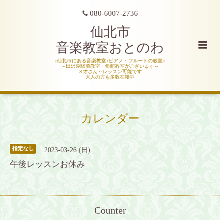
080-6007-2736
仙北市
音楽教室おとのわ
♪仙北市にある音楽教室♪ピアノ・フルートの教室♪
～田沢湖駅前教室・角館教室がございます～
３才さん～レッスン可能です
大人の方も多数在籍中
カレンダー
指定なし
2023-03-26 (日)
午後レッスンお休み
Counter