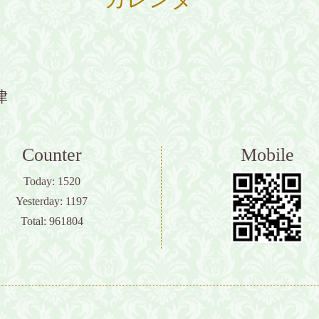
律
Counter
Mobile
Today:
1520
Yesterday:
1197
Total:
961804