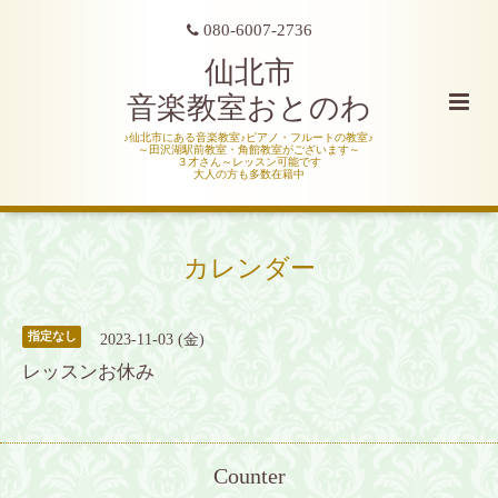
080-6007-2736
仙北市
音楽教室おとのわ
♪仙北市にある音楽教室♪ピアノ・フルートの教室♪
～田沢湖駅前教室・角館教室がございます～
３才さん～レッスン可能です
大人の方も多数在籍中
カレンダー
指定なし
2023-11-03 (金)
レッスンお休み
Counter