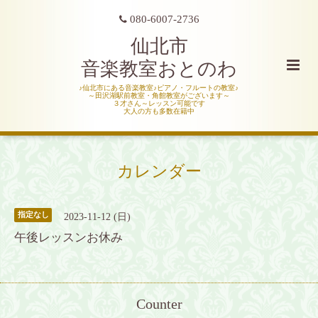
080-6007-2736
仙北市
音楽教室おとのわ
♪仙北市にある音楽教室♪ピアノ・フルートの教室♪
～田沢湖駅前教室・角館教室がございます～
３才さん～レッスン可能です
大人の方も多数在籍中
カレンダー
指定なし
2023-11-12 (日)
午後レッスンお休み
Counter