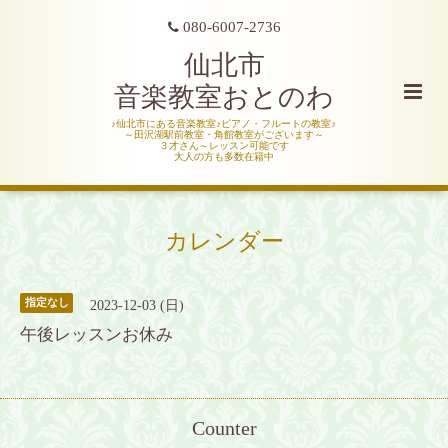
080-6007-2736
仙北市
音楽教室おとのわ
♪仙北市にある音楽教室♪ピアノ・フルートの教室♪
～田沢湖駅前教室・角館教室がございます～
３才さん～レッスン可能です
大人の方も多数在籍中
カレンダー
指定なし
2023-12-03 (日)
午後レッスンお休み
Counter