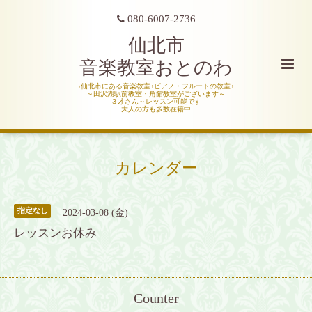
080-6007-2736
仙北市
音楽教室おとのわ
♪仙北市にある音楽教室♪ピアノ・フルートの教室♪
～田沢湖駅前教室・角館教室がございます～
３才さん～レッスン可能です
大人の方も多数在籍中
カレンダー
指定なし
2024-03-08 (金)
レッスンお休み
Counter