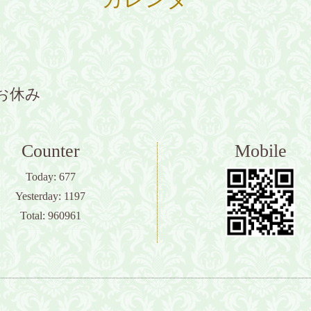
お休み
Counter
Mobile
Today:
677
Yesterday:
1197
Total:
960961