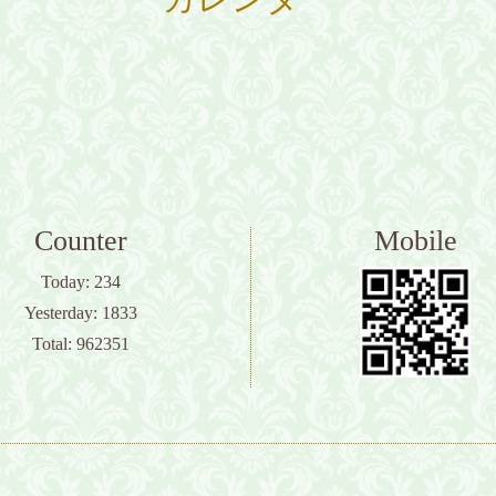
Counter
Mobile
Today:
234
Yesterday:
1833
Total:
962351