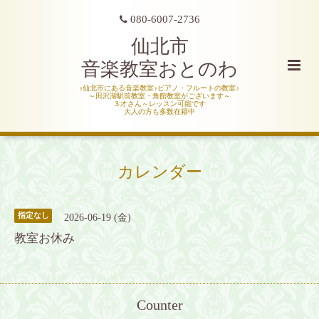
080-6007-2736
仙北市
音楽教室おとのわ
♪仙北市にある音楽教室♪ピアノ・フルートの教室♪
～田沢湖駅前教室・角館教室がございます～
３才さん～レッスン可能です
大人の方も多数在籍中
カレンダー
指定なし
2026-06-19 (金)
教室お休み
Counter