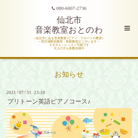
080-6007-2736
仙北市
音楽教室おとのわ
♪仙北市にある音楽教室♪ピアノ・フルートの教室♪
～田沢湖駅前教室・角館教室がございます～
３才さん～レッスン可能です
大人の方も多数在籍中
お知らせ
2021
/
07
/
31 23:10
プリトーン英語ピアノコース♪