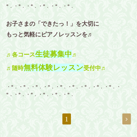
*．・*．・*．・*．・*．・*．
お子さまの「できたっ！」を大切に
もっと気軽にピアノレッスンを♬
生徒募集中
♬各コース
♬
無料体験レッスン
♬随時
受付中♬
・*．・*．・*．・*．・*．・*．・*．・*．・*．・
*．・*．・*．・*．・*．・*．
1