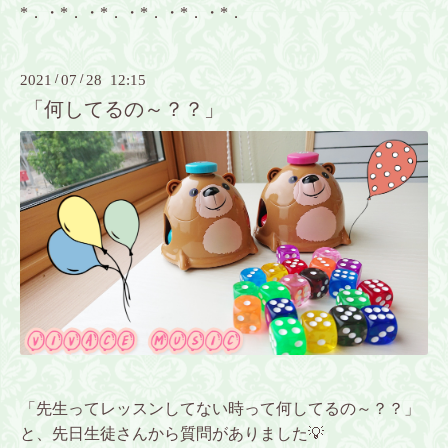
*．・*．・*．・*．・*．・*．
2021
/
07
/
28 12:15
「何してるの～？？」
「先生ってレッスンしてない時って何してるの～？？」
と、先日生徒さんから質問がありました💡