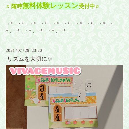
無料体験レッスン
♬随時
受付中♬
・*．・*．・*．・*．・*．・*．・*．・*．・*．・
*．・*．・*．・*．・*．・*．
2021
/
07
/
29 23:20
リズムを大切に✨