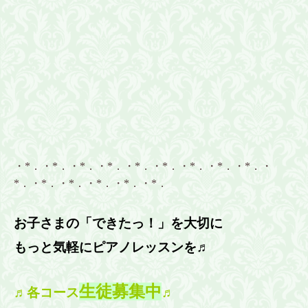
・*．・*．・*．・*．・*．・*．・*．・*．・*．・
*．・*．・*．・*．・*．・*．
お子さまの「できたっ！」を大切に
もっと気軽にピアノレッスンを♬
生徒募集中
♬各コース
♬