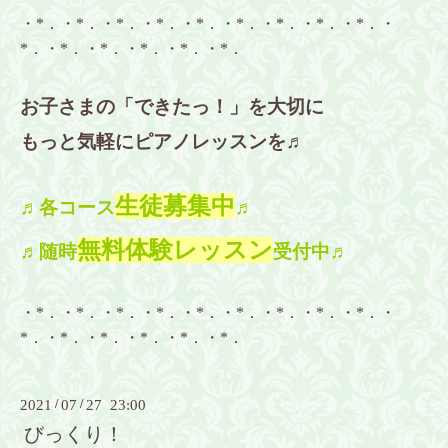
・*．・*．・*．・*．・*．・*．・*．・*．・*．・
*．・*．・*．・*．・*．・*．
お子さまの「できたっ！」を大切に
もっと気軽にピアノレッスンを♬
生徒募集中
♬各コース
♬
無料体験レッスン
♬随時
受付中♬
・*．・*．・*．・*．・*．・*．・*．・*．・*．・
*．・*．・*．・*．・*．・*．
2021
/
07
/
27 23:00
びっくり！