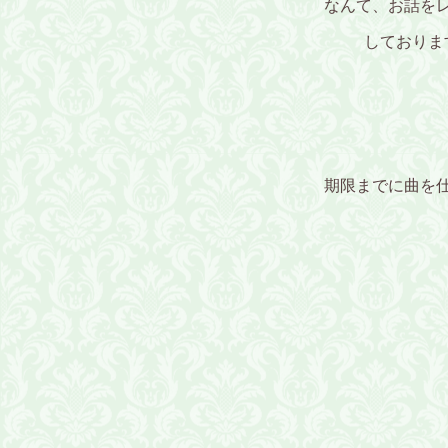
なんて、お話を
しております
期限までに曲を