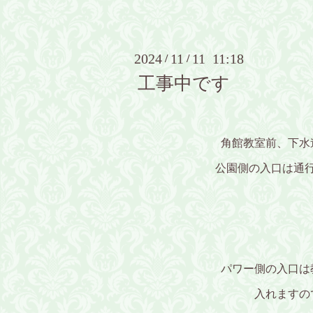
2024
11
11 11:18
/
/
工事中です
角館教室前、下水
公園側の入口は通行
パワー側の入口は
入れますの