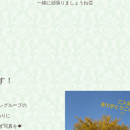
一緒に頑張りましょうね👏
す！
レグループの
わりに
ず写真を🍁