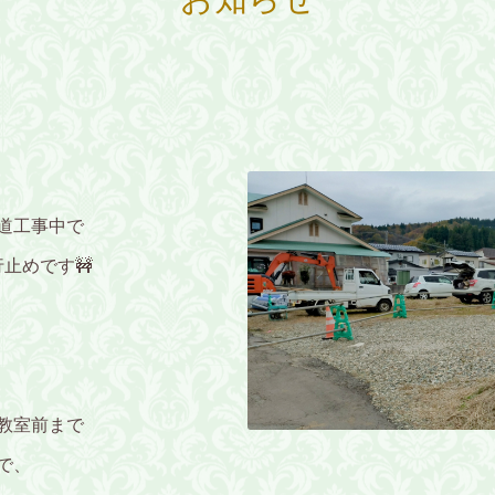
道工事中で
止めです🚧
教室前まで
で、