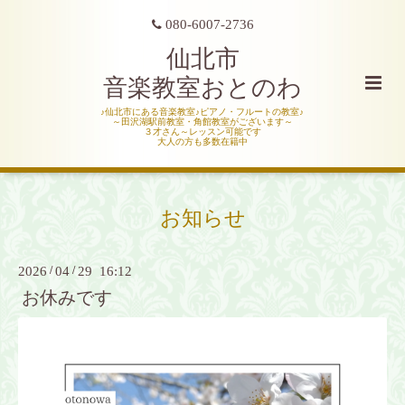
080-6007-2736
仙北市
音楽教室おとのわ
♪仙北市にある音楽教室♪ピアノ・フルートの教室♪
～田沢湖駅前教室・角館教室がございます～
３才さん～レッスン可能です
大人の方も多数在籍中
お知らせ
2026
/
04
/
29 16:12
お休みです