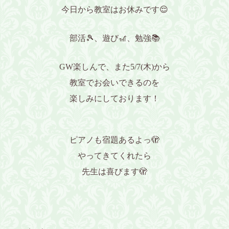
今日から教室はお休みです😌
部活🎾、遊び🎢、勉強📚️
GW楽しんで、また5/7(木)から
教室でお会いできるのを
楽しみにしております！
ピアノも宿題あるよっ🫣
やってきてくれたら
先生は喜びます🫣