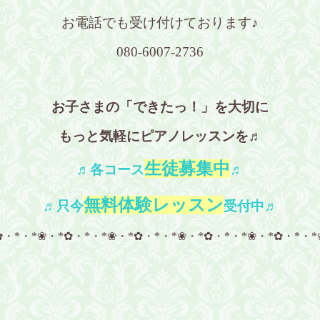
お電話でも受け付けております♪
080-6007-2736
お子さまの「できたっ！」を大切に
もっと気軽にピアノレッスンを♬
生徒募集中
♬各コース
♬
無料体験レッスン
♬只今
受付中♬
✿・*・*❀・*✿・*・*❀・*✿・*・*❀・*✿・*・*❀・*✿・*・*