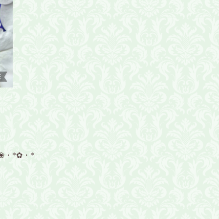
❀・*✿・*