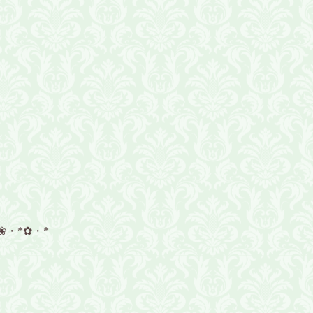
❀・*✿・*