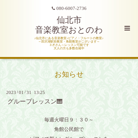
080-6007-2736
仙北市
音楽教室おとのわ
♪仙北市にある音楽教室♪ピアノ・フルートの教室♪
～田沢湖駅前教室・角館教室がございます～
３才さん～レッスン可能です
大人の方も多数在籍中
お知らせ
2023
/
01
/
31 13:25
グループレッスン🎹
毎週火曜日９：３０～
角館公民館で