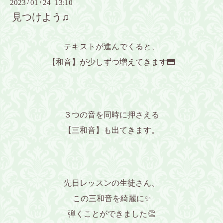
2023
/
01
/
24 13:10
見つけよう♫
テキストが進んでくると、
【和音】が少しずつ増えてきます🎹
３つの音を同時に押さえる
【三和音】も出てきます。
先日レッスンの生徒さん、
この三和音を綺麗に✨
弾くことができました👏