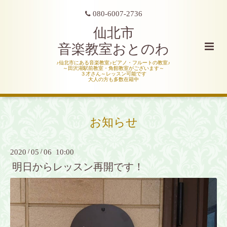
080-6007-2736
仙北市
音楽教室おとのわ
♪仙北市にある音楽教室♪ピアノ・フルートの教室♪
～田沢湖駅前教室・角館教室がございます～
３才さん～レッスン可能です
大人の方も多数在籍中
お知らせ
2020
/
05
/
06 10:00
明日からレッスン再開です！