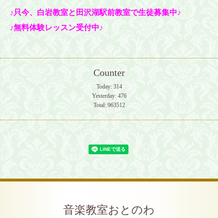
♪只今、白岩教室と田沢湖駅前教室で生徒募集中♪
♪無料体験レッスン受付中♪
Counter
Today:
314
Yesterday:
476
Total:
963512
音楽教室おとのわ