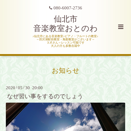
080-6007-2736
仙北市
音楽教室おとのわ
♪仙北市にある音楽教室♪ピアノ・フルートの教室♪
～田沢湖駅前教室・角館教室がございます～
３才さん～レッスン可能です
大人の方も多数在籍中
お知らせ
2020
/
05
/
30 20:00
なぜ習い事をするのでしょう