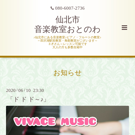
080-6007-2736
仙北市
音楽教室おとのわ
♪仙北市にある音楽教室♪ピアノ・フルートの教室♪
～田沢湖駅前教室・角館教室がございます～
３才さん～レッスン可能です
大人の方も多数在籍中
お知らせ
2020
/
06
/
10 23:30
「ド ド ド～♪」