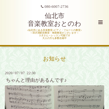
080-6007-2736
仙北市
音楽教室おとのわ
♪仙北市にある音楽教室♪ピアノ・フルートの教室♪
～田沢湖駅前教室・角館教室がございます～
３才さん～レッスン可能です
大人の方も多数在籍中
お知らせ
2020
/
07
/
07 22:30
ちゃんと理由があるんです♪