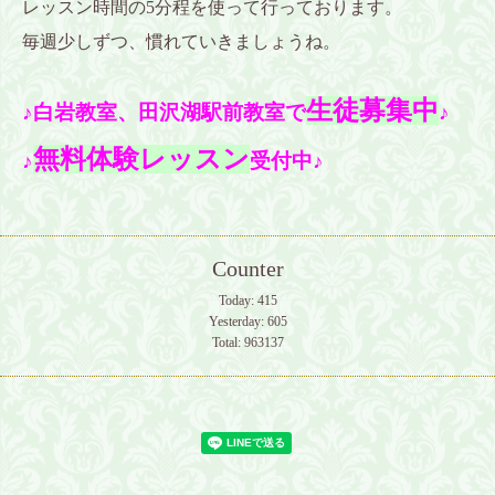
レッスン時間の5分程を使って行っております。
毎週少しずつ、慣れていきましょうね。
生徒募集中
♪白岩教室、田沢湖駅前教室で
♪
無料体験レッスン
♪
受付中♪
Counter
Today:
415
Yesterday:
605
Total:
963137