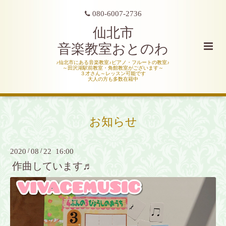
080-6007-2736
仙北市
音楽教室おとのわ
♪仙北市にある音楽教室♪ピアノ・フルートの教室♪
～田沢湖駅前教室・角館教室がございます～
３才さん～レッスン可能です
大人の方も多数在籍中
お知らせ
2020
/
08
/
22 16:00
作曲しています♬