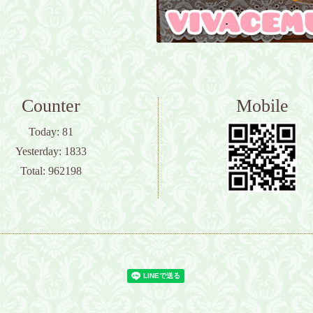
Counter
Mobile
Today:
81
Yesterday:
1833
Total:
962198