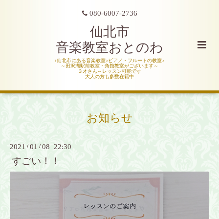
080-6007-2736
仙北市
音楽教室おとのわ
♪仙北市にある音楽教室♪ピアノ・フルートの教室♪
～田沢湖駅前教室・角館教室がございます～
３才さん～レッスン可能です
大人の方も多数在籍中
お知らせ
2021
/
01
/
08 22:30
すごい！！