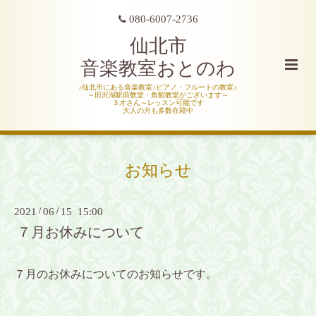
080-6007-2736
仙北市
音楽教室おとのわ
♪仙北市にある音楽教室♪ピアノ・フルートの教室♪
～田沢湖駅前教室・角館教室がございます～
３才さん～レッスン可能です
大人の方も多数在籍中
お知らせ
2021
/
06
/
15 15:00
７月お休みについて
７月のお休みについてのお知らせです。