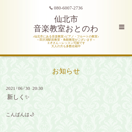
080-6007-2736
仙北市
音楽教室おとのわ
♪仙北市にある音楽教室♪ピアノ・フルートの教室♪
～田沢湖駅前教室・角館教室がございます～
３才さん～レッスン可能です
大人の方も多数在籍中
お知らせ
2021
/
06
/
30 20:30
新しく✨
こんばんは🌙