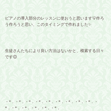
ピアノの導入部分のレッスンに使おうと思います💡作ろ
う作ろうと思い、このタイミングで作れました✨
生徒さんたちにより良い方法はないかと、模索する日々
です😊
・*．・*．・*．・*．・*．・*．・*．・*．・*．・
*．・*．・*．・*．・*．・*．