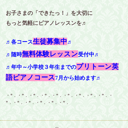
お子さまの「できたっ！」を大切に
もっと気軽にピアノレッスンを♬
生徒募集中
♬各コース
♬
無料体験レッスン
♬随時
受付中♬
プリトーン英
♬年中～小学校３年生までの
語ピアノコース
7月から始めます♬
・*．・*．・*．・*．・*．・*．・*．・*．・*．・
*．・*．・*．・*．・*．・*．