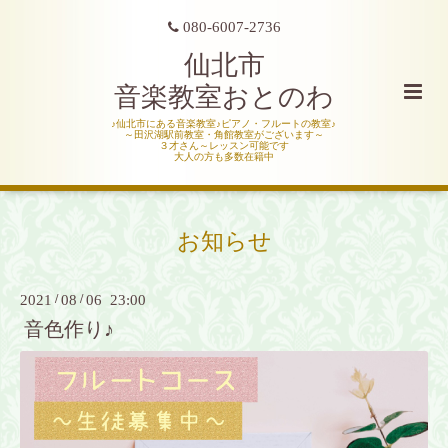
080-6007-2736
仙北市
音楽教室おとのわ
♪仙北市にある音楽教室♪ピアノ・フルートの教室♪
～田沢湖駅前教室・角館教室がございます～
３才さん～レッスン可能です
大人の方も多数在籍中
お知らせ
2021
/
08
/
06 23:00
音色作り♪