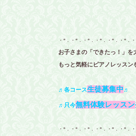
・*．・*．・*．・*．・*．・*．・
お子さまの「できたっ！」を
もっと気軽にピアノレッスン
生徒募集中
♬各コース
♬
無料体験レッスン
♬只今
・*．・*．・*．・*．・*．・*．・