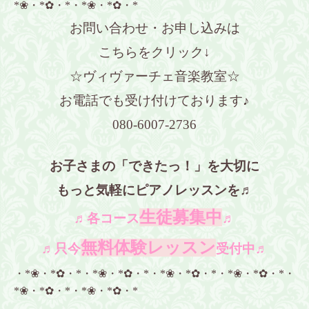
*❀・*✿・*・*❀・*✿・*
お問い合わせ・お申し込みは
こちらをクリック↓
☆ヴィヴァーチェ音楽教室☆
お電話でも受け付けております♪
080-6007-2736
お子さまの「できたっ！」を大切に
もっと気軽にピアノレッスンを♬
生徒募集中
♬各コース
♬
無料体験レッスン
♬只今
受付中♬
・*❀・*✿・*・*❀・*✿・*・*❀・*✿・*・*❀・*✿・*・
*❀・*✿・*・*❀・*✿・*