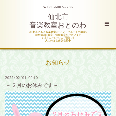
080-6007-2736
仙北市
音楽教室おとのわ
♪仙北市にある音楽教室♪ピアノ・フルートの教室♪
～田沢湖駅前教室・角館教室がございます～
３才さん～レッスン可能です
大人の方も多数在籍中
お知らせ
2022
/
02
/
01 09:10
～２月のお休みです～