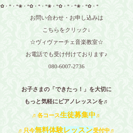
*✿・*・*❀・*✿・*・*❀・*✿・*・*❀・*✿・*
お問い合わせ・お申し込みは
こちらをクリック↓
☆ヴィヴァーチェ音楽教室☆
お電話でも受け付けております♪
080-6007-2736
お子さまの「できたっ！」を大切に
もっと気軽にピアノレッスンを♬
生徒募集中
♬各コース
♬
無料体験レッスン
♬只今
受付中♬