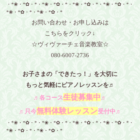
・*❀・*✿・*・*❀・*✿・*・*❀・*✿・*・*❀・*✿・*・
*❀・*✿・*・*❀・*✿・*
お問い合わせ・お申し込みは
こちらをクリック↓
☆ヴィヴァーチェ音楽教室☆
080-6007-2736
お子さまの「できたっ！」を大切に
もっと気軽にピアノレッスンを♬
生徒募集中
♬各コース
♬
無料体験レッスン
♬只今
受付中♬
・*❀・*✿・*・*❀・*✿・*・*❀・*✿・*・*❀・*✿・*・
*❀・*✿・*・*❀・*✿・*