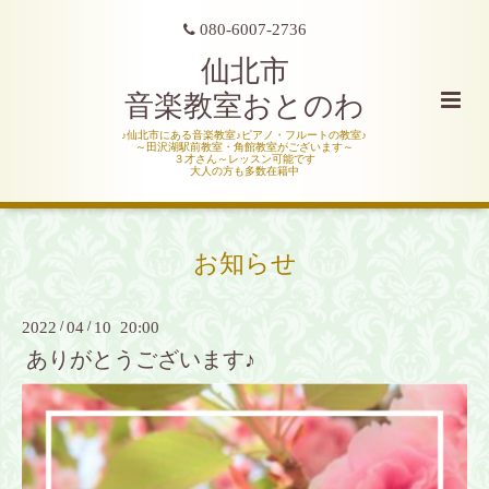
080-6007-2736
仙北市
音楽教室おとのわ
♪仙北市にある音楽教室♪ピアノ・フルートの教室♪
～田沢湖駅前教室・角館教室がございます～
３才さん～レッスン可能です
大人の方も多数在籍中
お知らせ
2022
/
04
/
10 20:00
ありがとうございます♪