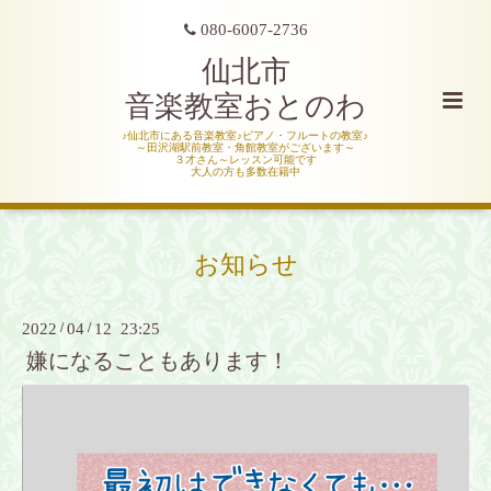
080-6007-2736
仙北市
音楽教室おとのわ
♪仙北市にある音楽教室♪ピアノ・フルートの教室♪
～田沢湖駅前教室・角館教室がございます～
３才さん～レッスン可能です
大人の方も多数在籍中
お知らせ
2022
/
04
/
12 23:25
嫌になることもあります！