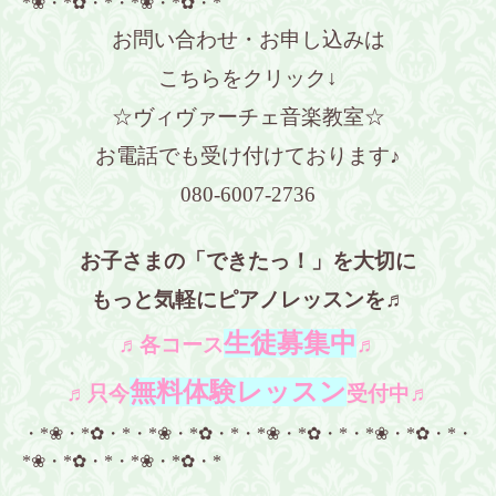
*❀・*✿・*・*❀・*✿・*
お問い合わせ・お申し込みは
こちらをクリック↓
☆ヴィヴァーチェ音楽教室☆
お電話でも受け付けております♪
080-6007-2736
お子さまの「できたっ！」を大切に
もっと気軽にピアノレッスンを♬
生徒募集中
♬各コース
♬
無料体験レッスン
♬只今
受付中♬
・*❀・*✿・*・*❀・*✿・*・*❀・*✿・*・*❀・*✿・*・
*❀・*✿・*・*❀・*✿・*