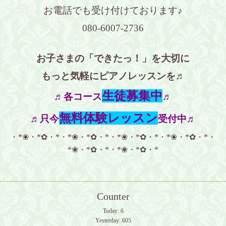
お電話でも受け付けております♪
080-6007-2736
お子さまの「できたっ！」を大切に
もっと気軽にピアノレッスンを♬
生徒募集中
♬各コース
♬
無料体験レッスン
♬只今
受付中♬
・*❀・*✿・*・*❀・*✿・*・*❀・*✿・*・*❀・*✿・*・
*❀・*✿・*・*❀・*✿・*
Counter
Today:
6
Yesterday:
605