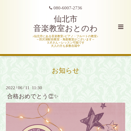
080-6007-2736
仙北市
音楽教室おとのわ
♪仙北市にある音楽教室♪ピアノ・フルートの教室♪
～田沢湖駅前教室・角館教室がございます～
３才さん～レッスン可能です
大人の方も多数在籍中
お知らせ
2022
/
06
/
11 11:30
合格おめでとう👏✨