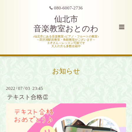
080-6007-2736
仙北市
音楽教室おとのわ
♪仙北市にある音楽教室♪ピアノ・フルートの教室♪
～田沢湖駅前教室・角館教室がございます～
３才さん～レッスン可能です
大人の方も多数在籍中
お知らせ
2022
/
07
/
03 23:45
テキスト合格👏