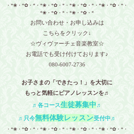
・*❀・*✿・*・*❀・*✿・*・*❀・*✿・*・*❀・*✿・*・
*❀・*✿・*・*❀・*✿・*
お問い合わせ・お申し込みは
こちらをクリック↓
☆ヴィヴァーチェ音楽教室☆
お電話でも受け付けております♪
080-6007-2736
お子さまの「できたっ！」を大切に
もっと気軽にピアノレッスンを♬
生徒募集中
♬各コース
♬
無料体験レッスン
♬只今
受付中♬
・*❀・*✿・*・*❀・*✿・*・*❀・*✿・*・*❀・*✿・*・