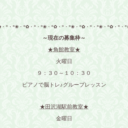
✿・*・*❀・*✿・*・*❀・*✿・*・*❀・*✿・*・*❀・*✿・*・*
～現在の募集枠～
★角館教室★
火曜日
９：３０～１０：３０
ピアノで脳トレ♪グループレッスン
★田沢湖駅前教室★
金曜日