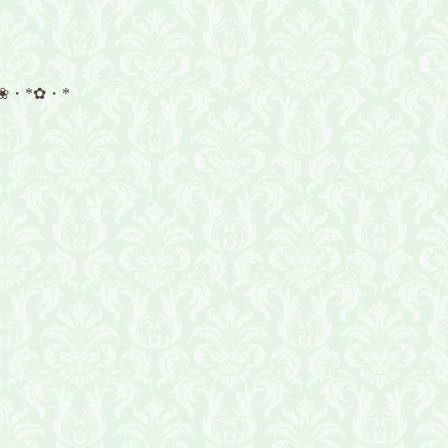
❀・*✿・*