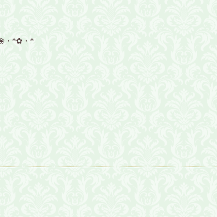
❀・*✿・*