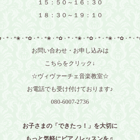
１５：５０～１６：３０
１８：３０～１９：１０
✿・*・*❀・*✿・*・*❀・*✿・*・*❀・*✿・*・*❀・*✿・*・*
お問い合わせ・お申し込みは
こちらをクリック↓
☆ヴィヴァーチェ音楽教室☆
お電話でも受け付けております♪
080-6007-2736
お子さまの「できたっ！」を大切に
もっと気軽にピアノレッスンを♬