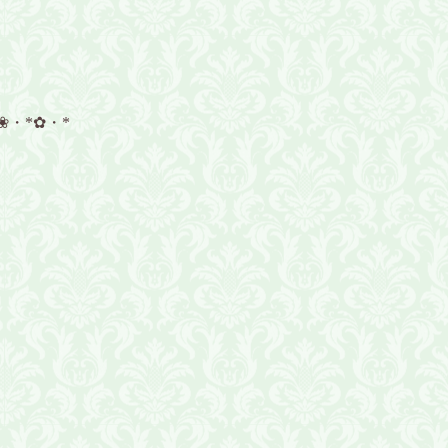
❀・*✿・*