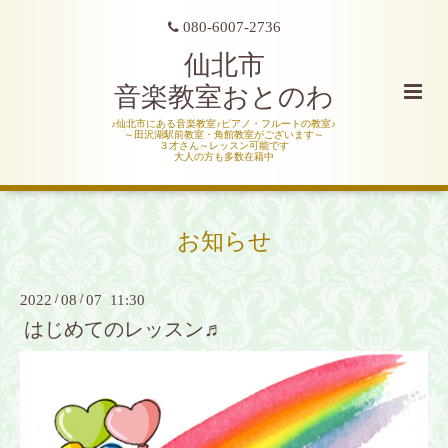
080-6007-2736
仙北市
音楽教室おとのわ
♪仙北市にある音楽教室♪ピアノ・フルートの教室♪
～田沢湖駅前教室・角館教室がございます～
３才さん～レッスン可能です
大人の方も多数在籍中
お知らせ
2022
/
08
/
07 11:30
はじめてのレッスン♬