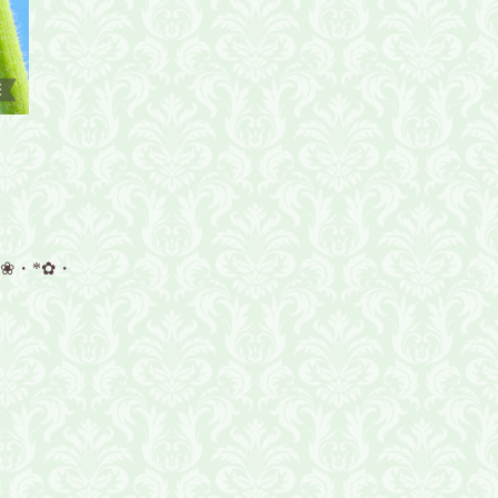
*❀・*✿・