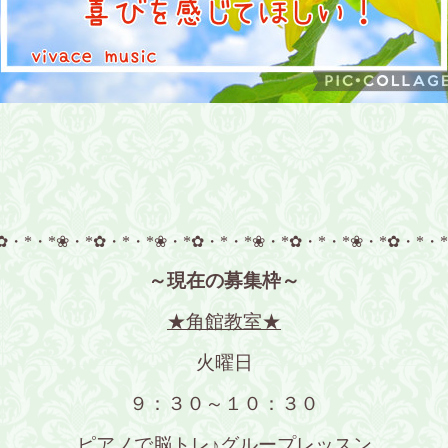
✿・*・*❀・*✿・*・*❀・*✿・*・*❀・*✿・*・*❀・*✿・*・
～現在の募集枠～
★角館教室★
火曜日
９：３０～１０：３０
ピアノで脳トレ♪グループレッスン