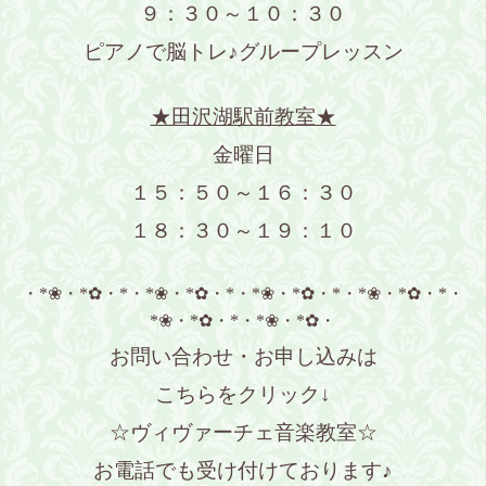
９：３０～１０：３０
ピアノで脳トレ♪グループレッスン
★田沢湖駅前教室★
金曜日
１５：５０～１６：３０
１８：３０～１９：１０
・*❀・*✿・*・*❀・*✿・*・*❀・*✿・*・*❀・*✿・*・
*❀・*✿・*・*❀・*✿・
お問い合わせ・お申し込みは
こちらをクリック↓
☆ヴィヴァーチェ音楽教室☆
お電話でも受け付けております♪