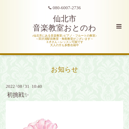
080-6007-2736
仙北市
音楽教室おとのわ
♪仙北市にある音楽教室♪ピアノ・フルートの教室♪
～田沢湖駅前教室・角館教室がございます～
３才さん～レッスン可能です
大人の方も多数在籍中
お知らせ
2022
/
08
/
31 10:40
初挑戦✨