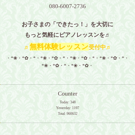
080-6007-2736
お子さまの「できたっ！」を大切に
もっと気軽にピアノレッスンを♬
無料体験レッスン
♬
受付中♬
・*❀・*✿・*・*❀・*✿・*・*❀・*✿・*・*❀・*✿・*・
*❀・*✿・*・*❀・*✿・
Counter
Today:
348
Yesterday:
1197
Total:
960632