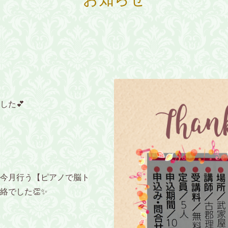
した💕
今月行う【ピアノで脳ト
絡でした👏✨