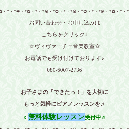
✿・*・*❀・*✿・*・*❀・*✿・*・*❀・*✿・*・*❀・*✿・*・
お問い合わせ・お申し込みは
こちらをクリック↓
☆ヴィヴァーチェ音楽教室☆
お電話でも受け付けております♪
080-6007-2736
お子さまの「できたっ！」を大切に
もっと気軽にピアノレッスンを♬
無料体験レッスン
♬
受付中♬