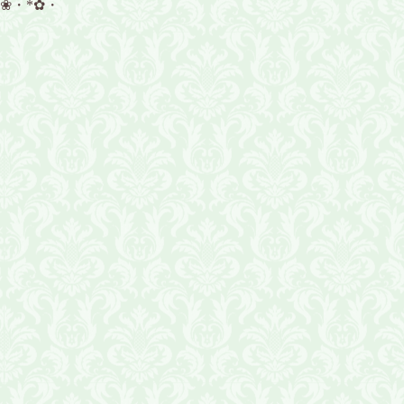
*❀・*✿・