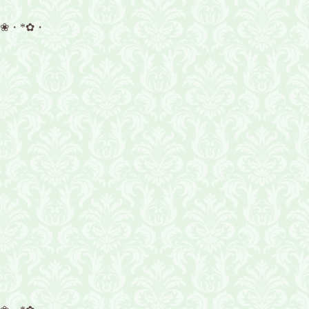
*❀・*✿・