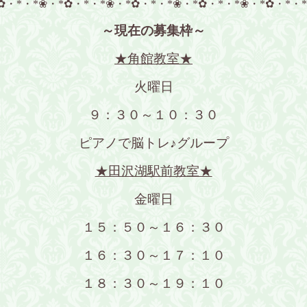
✿・*・*❀・*✿・*・*❀・*✿・*・*❀・*✿・*・*❀・*✿・*・
～現在の募集枠～
★角館教室★
火曜日
９：３０～１０：３０
ピアノで脳トレ♪グループ
★田沢湖駅前教室★
金曜日
１５：５０～１６：３０
１６：３０～１７：１０
１８：３０～１９：１０