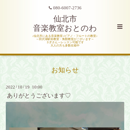
080-6007-2736
仙北市
音楽教室おとのわ
♪仙北市にある音楽教室♪ピアノ・フルートの教室♪
～田沢湖駅前教室・角館教室がございます～
３才さん～レッスン可能です
大人の方も多数在籍中
お知らせ
2022
/
10
/
19 10:00
ありがとうございます♡