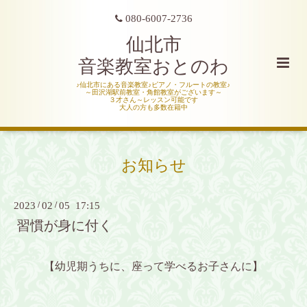
080-6007-2736
仙北市
音楽教室おとのわ
♪仙北市にある音楽教室♪ピアノ・フルートの教室♪
～田沢湖駅前教室・角館教室がございます～
３才さん～レッスン可能です
大人の方も多数在籍中
お知らせ
2023
/
02
/
05 17:15
習慣が身に付く
【幼児期うちに、座って学べるお子さんに】