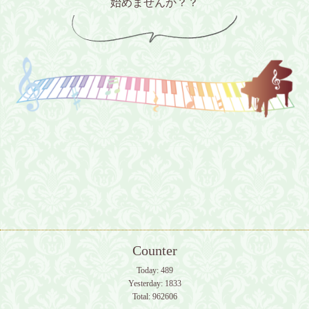
始めませんか？？
Counter
Today:
489
Yesterday:
1833
Total:
962606