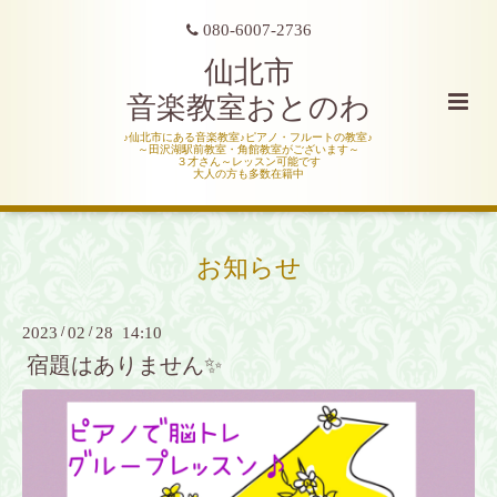
080-6007-2736
仙北市
音楽教室おとのわ
♪仙北市にある音楽教室♪ピアノ・フルートの教室♪
～田沢湖駅前教室・角館教室がございます～
３才さん～レッスン可能です
大人の方も多数在籍中
お知らせ
2023
/
02
/
28 14:10
宿題はありません✨