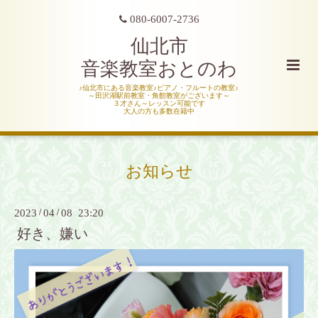
080-6007-2736
仙北市
音楽教室おとのわ
♪仙北市にある音楽教室♪ピアノ・フルートの教室♪
～田沢湖駅前教室・角館教室がございます～
３才さん～レッスン可能です
大人の方も多数在籍中
お知らせ
2023
/
04
/
08 23:20
好き、嫌い