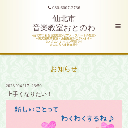
080-6007-2736
仙北市
音楽教室おとのわ
♪仙北市にある音楽教室♪ピアノ・フルートの教室♪
～田沢湖駅前教室・角館教室がございます～
３才さん～レッスン可能です
大人の方も多数在籍中
お知らせ
2023
/
04
/
17 23:50
上手くなりたい！