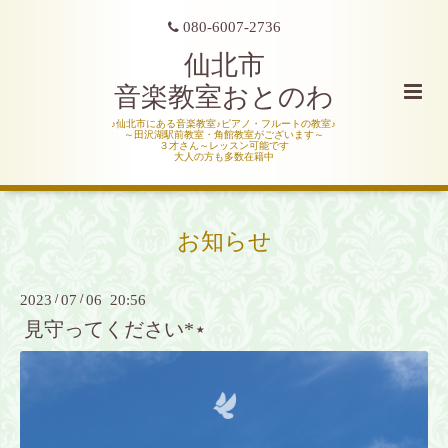
080-6007-2736
仙北市
音楽教室おとのわ
♪仙北市にある音楽教室♪ピアノ・フルートの教室♪
～田沢湖駅前教室・角館教室がございます～
３才さん～レッスン可能です
大人の方も多数在籍中
お知らせ
2023
/
07
/
06 20:56
見守ってください*⋆