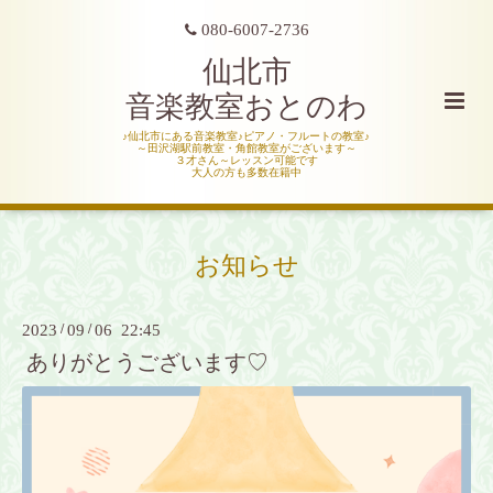
080-6007-2736
仙北市
音楽教室おとのわ
♪仙北市にある音楽教室♪ピアノ・フルートの教室♪
～田沢湖駅前教室・角館教室がございます～
３才さん～レッスン可能です
大人の方も多数在籍中
お知らせ
2023
/
09
/
06 22:45
ありがとうございます♡