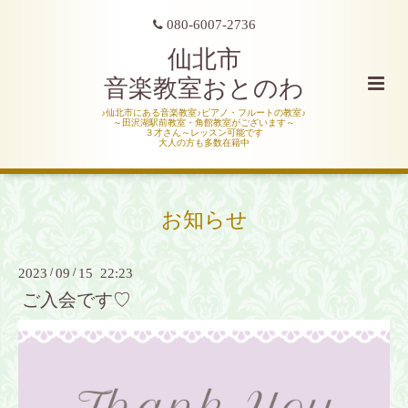
080-6007-2736
仙北市
音楽教室おとのわ
♪仙北市にある音楽教室♪ピアノ・フルートの教室♪
～田沢湖駅前教室・角館教室がございます～
３才さん～レッスン可能です
大人の方も多数在籍中
お知らせ
2023
/
09
/
15 22:23
ご入会です♡