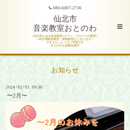
080-6007-2736
仙北市
音楽教室おとのわ
♪仙北市にある音楽教室♪ピアノ・フルートの教室♪
～田沢湖駅前教室・角館教室がございます～
３才さん～レッスン可能です
大人の方も多数在籍中
お知らせ
2024
/
02
/
01 09:30
〜2月〜