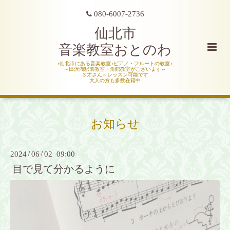
080-6007-2736
仙北市
音楽教室おとのわ
♪仙北市にある音楽教室♪ピアノ・フルートの教室♪
～田沢湖駅前教室・角館教室がございます～
３才さん～レッスン可能です
大人の方も多数在籍中
お知らせ
2024
/
06
/
02 09:00
目で見て分かるように