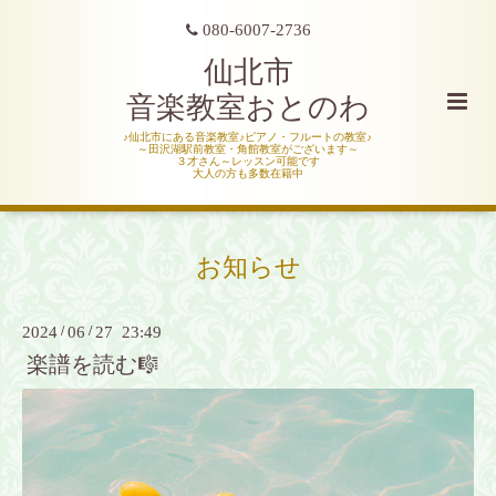
080-6007-2736
仙北市
音楽教室おとのわ
♪仙北市にある音楽教室♪ピアノ・フルートの教室♪
～田沢湖駅前教室・角館教室がございます～
３才さん～レッスン可能です
大人の方も多数在籍中
お知らせ
2024
/
06
/
27 23:49
楽譜を読む🎼