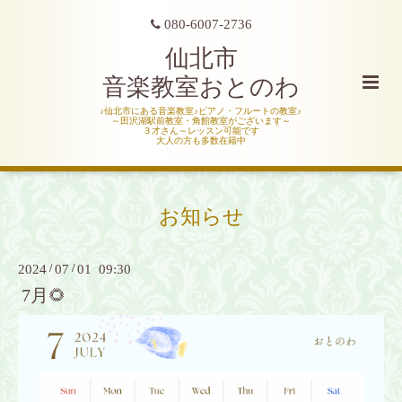
080-6007-2736
仙北市
音楽教室おとのわ
♪仙北市にある音楽教室♪ピアノ・フルートの教室♪
～田沢湖駅前教室・角館教室がございます～
３才さん～レッスン可能です
大人の方も多数在籍中
お知らせ
2024
/
07
/
01 09:30
7月🌻